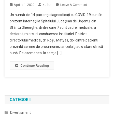
Editor
On
Aprilie 1, 2020
Leave A Comment
14
Un număr de 14 pacienţi diagnosticaţi cu COVID-19 sunt în
Pacienţi
prezent internaţi la Spitalului Judeţean de Urgenţă din
Cu
Sfântu Gheorghe, dintre care 7 sunt cadre medicale, a
COVID-
declarat, miercuri, conducerea instituţiei. Potrivit
19,
Internaţi
directorului medical, dr. Roşu Mátyás, doi dintre pacienţi
În
prezintă semne de pneumonie, iar ceilalţi au o stare clinică
Prezent
bună. De asemenea, la secţia […]
La
Spitalul
Continue Reading
Judeţean;
Un
Pacient,
Externat
CATEGORII
Divertisment