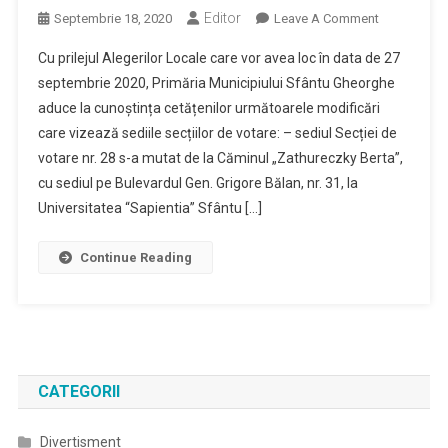
Editor
On
Septembrie 18, 2020
Leave A Comment
Modificări
Cu prilejul Alegerilor Locale care vor avea loc în data de 27
Ale
septembrie 2020, Primăria Municipiului Sfântu Gheorghe
Secţiilor
aduce la cunoștința cetățenilor următoarele modificări
De
care vizează sediile secțiilor de votare: – sediul Secției de
Votare
Din
votare nr. 28 s-a mutat de la Căminul „Zathureczky Berta”,
Sfântu
cu sediul pe Bulevardul Gen. Grigore Bălan, nr. 31, la
Gheorghe
Universitatea “Sapientia” Sfântu […]
Pentru
Alegerile
Continue Reading
Locale
Din
27
Septembrie
CATEGORII
Divertisment