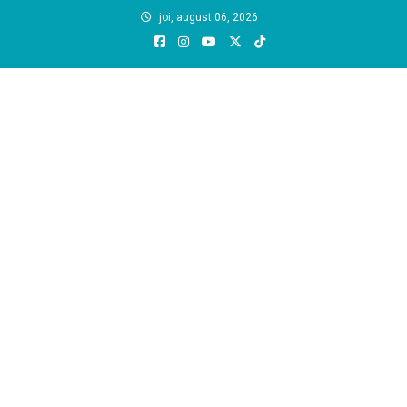
Skip
joi, august 06, 2026
to
content