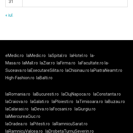
31
« iul.
eMedic.ro
laMedic.ro
laSpital.ro
laHotel.ro
la-
Masa.ro
laMall.ro
laZiar.ro
laFirma.ro
laFacultate.ro
la-
Suceava.ro
laExecutareSilita.ro
laChisinau.ro
laPiatraNeamt.ro
High-Fashion.ro
laBalti.ro
laRomania.ro
laBucuresti.ro
laClujNapoca.ro
laConstanta.ro
laCraiova.ro
laGalati.ro
laPloiesti.ro
laTimisoara.ro
laBuzau.ro
laCalarasi.ro
laDeva.ro
laFocsani.ro
laGiurgiu.ro
laMiercureaCiuc.ro
laOradea.ro
laPitesti.ro
laRamnicuSarat.ro
laRamnicuValcea.ro
laDrobetaTurnuSeverin.ro