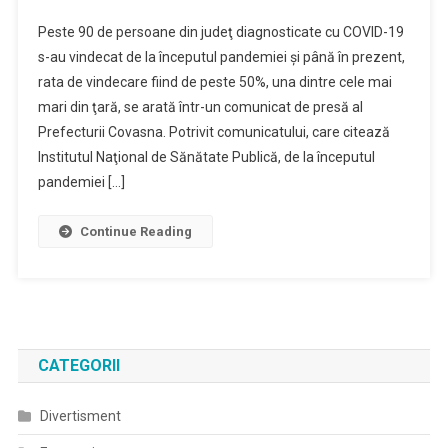
Peste
Peste 90 de persoane din judeţ diagnosticate cu COVID-19
50%
s-au vindecat de la începutul pandemiei şi până în prezent,
Dintre
rata de vindecare fiind de peste 50%, una dintre cele mai
Pacienţii
mari din ţară, se arată într-un comunicat de presă al
COVID-
19,
Prefecturii Covasna. Potrivit comunicatului, care citează
Vindecaţi
Institutul Naţional de Sănătate Publică, de la începutul
De
pandemiei […]
La
Începutul
Continue Reading
Pandemiei
CATEGORII
Divertisment