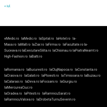
« iul.
eMedic.ro
laMedic.ro
laSpital.ro
laHotel.ro
la-
Masa.ro
laMall.ro
laZiar.ro
laFirma.ro
laFacultate.ro
la-
Suceava.ro
laExecutareSilita.ro
laChisinau.ro
laPiatraNeamt.ro
High-Fashion.ro
laBalti.ro
laRomania.ro
laBucuresti.ro
laClujNapoca.ro
laConstanta.ro
laCraiova.ro
laGalati.ro
laPloiesti.ro
laTimisoara.ro
laBuzau.ro
laCalarasi.ro
laDeva.ro
laFocsani.ro
laGiurgiu.ro
laMiercureaCiuc.ro
laOradea.ro
laPitesti.ro
laRamnicuSarat.ro
laRamnicuValcea.ro
laDrobetaTurnuSeverin.ro