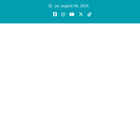
Skip
joi, august 06, 2026
to
content