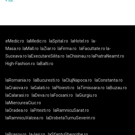
« iul.
eMedic.ro
laMedic.ro
laSpital.ro
laHotel.ro
la-
Masa.ro
laMall.ro
laZiar.ro
laFirma.ro
laFacultate.ro
la-
Suceava.ro
laExecutareSilita.ro
laChisinau.ro
laPiatraNeamt.ro
High-Fashion.ro
laBalti.ro
laRomania.ro
laBucuresti.ro
laClujNapoca.ro
laConstanta.ro
laCraiova.ro
laGalati.ro
laPloiesti.ro
laTimisoara.ro
laBuzau.ro
laCalarasi.ro
laDeva.ro
laFocsani.ro
laGiurgiu.ro
laMiercureaCiuc.ro
laOradea.ro
laPitesti.ro
laRamnicuSarat.ro
laRamnicuValcea.ro
laDrobetaTurnuSeverin.ro
laBrasov.ro
la-Iasi.ro
laSfantuGheorghe.ro