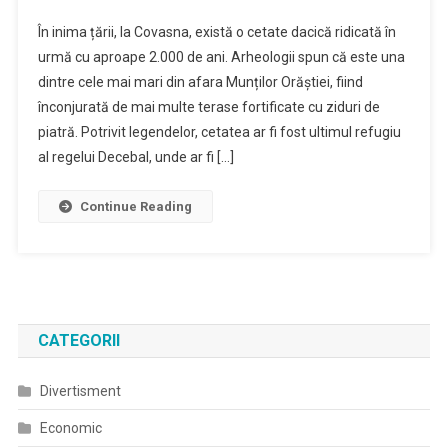
Cetatea
În inima țării, la Covasna, există o cetate dacică ridicată în
Dacică
urmă cu aproape 2.000 de ani. Arheologii spun că este una
Și
dintre cele mai mari din afara Munților Orăștiei, fiind
Valea
înconjurată de mai multe terase fortificate cu ziduri de
Zânelor
Din
piatră. Potrivit legendelor, cetatea ar fi fost ultimul refugiu
Covasna,
al regelui Decebal, unde ar fi […]
Între
Realitate
Continue Reading
Și
Legendă
CATEGORII
Divertisment
Economic