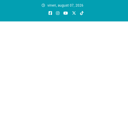
Skip
vineri, august 07, 2026
to
content