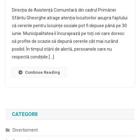
Data
Direcția de Asistență Comunitară din cadrul Primăriei
Limită
Sfântu Gheorghe atrage atenția locuitorilor asupra faptului
Pentru
că cererile pentru locuințe sociale pot fi depuse până pe 30
Depunerea
iunie. Municipalitatea îi încurajează pe toți cei care doresc
Dosarelor
Pentru
să profite de ocazie să depună cererile cât mai curând
Locuinţe
posibil. În timpul stării de alertă, persoanele care nu
Sociale
respectă condițiile […]
Este
30
Continue Reading
Iunie
CATEGORII
Divertisment