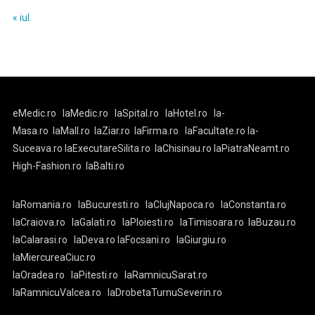
« iul.
eMedic.ro
laMedic.ro
laSpital.ro
laHotel.ro
la-
Masa.ro
laMall.ro
laZiar.ro
laFirma.ro
laFacultate.ro
la-
Suceava.ro
laExecutareSilita.ro
laChisinau.ro
laPiatraNeamt.ro
High-Fashion.ro
laBalti.ro
laRomania.ro
laBucuresti.ro
laClujNapoca.ro
laConstanta.ro
laCraiova.ro
laGalati.ro
laPloiesti.ro
laTimisoara.ro
laBuzau.ro
laCalarasi.ro
laDeva.ro
laFocsani.ro
laGiurgiu.ro
laMiercureaCiuc.ro
laOradea.ro
laPitesti.ro
laRamnicuSarat.ro
laRamnicuValcea.ro
laDrobetaTurnuSeverin.ro