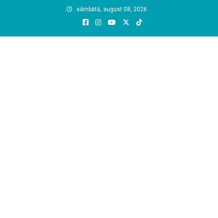
Skip
sâmbătă, august 08, 2026
to
content