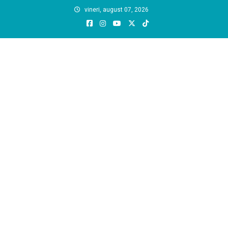
Skip
vineri, august 07, 2026
to
content