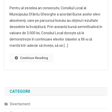
Cinci
Pentru al zecelea an consecutiv, Consiliul Local al
Elevi
Municipiului Sfântu Gheorghe a acordat Burse acelor elevi
Din
absolvenți, care pe parcursul liceului au obținut rezultate
Sfântu
deosebite la învățătură. Prin această bursă semnificativă în
Gheorghe
Au
valoare de 3.000 lei, Consiliul Local dorește să le
Primit
demonstreze în continuare elevilor claselor a XII-a că
Burse
merită într-adevăr să învețe, să se […]
Pentru
Rezultate
Continue Reading
Deosebite
CATEGORII
Divertisment