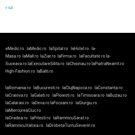
« iul.
eMedic.ro
laMedic.ro
laSpital.ro
laHotel.ro
la-
Masa.ro
laMall.ro
laZiar.ro
laFirma.ro
laFacultate.ro
la-
Suceava.ro
laExecutareSilita.ro
laChisinau.ro
laPiatraNeamt.ro
High-Fashion.ro
laBalti.ro
laRomania.ro
laBucuresti.ro
laClujNapoca.ro
laConstanta.ro
laCraiova.ro
laGalati.ro
laPloiesti.ro
laTimisoara.ro
laBuzau.ro
laCalarasi.ro
laDeva.ro
laFocsani.ro
laGiurgiu.ro
laMiercureaCiuc.ro
laOradea.ro
laPitesti.ro
laRamnicuSarat.ro
laRamnicuValcea.ro
laDrobetaTurnuSeverin.ro