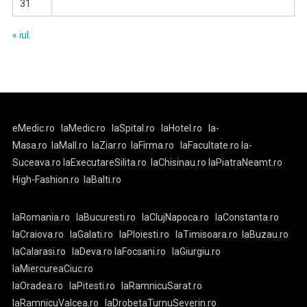
31
« iul.
eMedic.ro
laMedic.ro
laSpital.ro
laHotel.ro
la-
Masa.ro
laMall.ro
laZiar.ro
laFirma.ro
laFacultate.ro
la-
Suceava.ro
laExecutareSilita.ro
laChisinau.ro
laPiatraNeamt.ro
High-Fashion.ro
laBalti.ro
laRomania.ro
laBucuresti.ro
laClujNapoca.ro
laConstanta.ro
laCraiova.ro
laGalati.ro
laPloiesti.ro
laTimisoara.ro
laBuzau.ro
laCalarasi.ro
laDeva.ro
laFocsani.ro
laGiurgiu.ro
laMiercureaCiuc.ro
laOradea.ro
laPitesti.ro
laRamnicuSarat.ro
laRamnicuValcea.ro
laDrobetaTurnuSeverin.ro