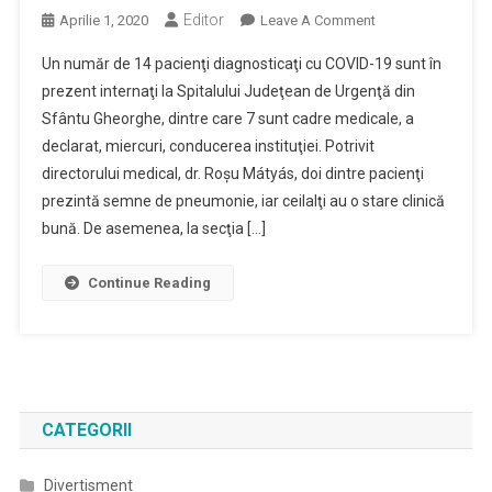
Editor
On
Aprilie 1, 2020
Leave A Comment
14
Un număr de 14 pacienţi diagnosticaţi cu COVID-19 sunt în
Pacienţi
prezent internaţi la Spitalului Judeţean de Urgenţă din
Cu
Sfântu Gheorghe, dintre care 7 sunt cadre medicale, a
COVID-
declarat, miercuri, conducerea instituţiei. Potrivit
19,
Internaţi
directorului medical, dr. Roşu Mátyás, doi dintre pacienţi
În
prezintă semne de pneumonie, iar ceilalţi au o stare clinică
Prezent
bună. De asemenea, la secţia […]
La
Spitalul
Continue Reading
Judeţean;
Un
Pacient,
Externat
CATEGORII
Divertisment