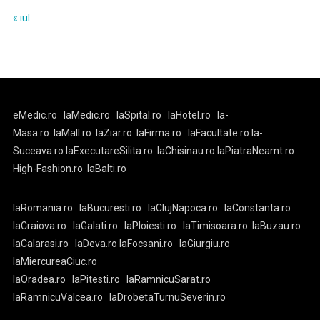
« iul.
eMedic.ro
laMedic.ro
laSpital.ro
laHotel.ro
la-
Masa.ro
laMall.ro
laZiar.ro
laFirma.ro
laFacultate.ro
la-
Suceava.ro
laExecutareSilita.ro
laChisinau.ro
laPiatraNeamt.ro
High-Fashion.ro
laBalti.ro
laRomania.ro
laBucuresti.ro
laClujNapoca.ro
laConstanta.ro
laCraiova.ro
laGalati.ro
laPloiesti.ro
laTimisoara.ro
laBuzau.ro
laCalarasi.ro
laDeva.ro
laFocsani.ro
laGiurgiu.ro
laMiercureaCiuc.ro
laOradea.ro
laPitesti.ro
laRamnicuSarat.ro
laRamnicuValcea.ro
laDrobetaTurnuSeverin.ro