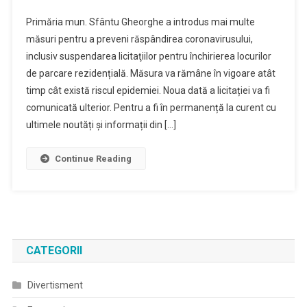
Licitaţiile
Primăria mun. Sfântu Gheorghe a introdus mai multe
Pentru
măsuri pentru a preveni răspândirea coronavirusului,
Închirierea
inclusiv suspendarea licitaţiilor pentru închirierea locurilor
Parcărilor
de parcare rezidențială. Măsura va rămâne în vigoare atât
Rezidențiale
Vor
timp cât există riscul epidemiei. Noua dată a licitației va fi
Fi
comunicată ulterior. Pentru a fi în permanență la curent cu
Suspendate
ultimele noutăți și informații din […]
Continue Reading
CATEGORII
Divertisment