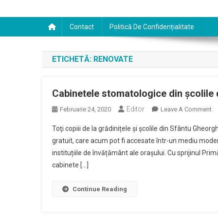
Contact
Politică De Confidențialitate
ETICHETĂ:
RENOVATE
Cabinetele stomatologice din şcolile
Editor
O
Februarie 24, 2020
Leave A Comment
Ca
Toţi copiii de la grădinițele și școlile din Sfântu Gheor
St
gratuit, care acum pot fi accesate într-un mediu moder
Di
instituțiile de învățământ ale orașului. Cu sprijinul Pr
Şc
cabinete […]
Di
Sf
G
Continue Reading
A
Fo