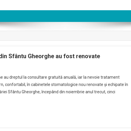
 din Sfântu Gheorghe au fost renovate
n
binetele
ghe au dreptul la consultare gratuită anuală, iar la nevoie tratament
omatologice
n, confortabil, în cabinetele stomatologice nou renovate şi echipate în
n
imăriei Sfântu Gheorghe, începând din noiembrie anul trecut, cinci
olile
n
ântu
heorghe
u
st