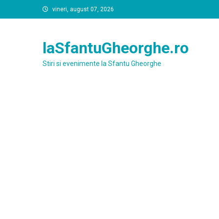
Skip
vineri, august 07, 2026
to
content
laSfantuGheorghe.ro
Stiri si evenimente la Sfantu Gheorghe