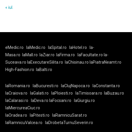
« iul.
eMedic.ro
laMedic.ro
laSpital.ro
laHotel.ro
la-
Masa.ro
laMall.ro
laZiar.ro
laFirma.ro
laFacultate.ro
la-
Suceava.ro
laExecutareSilita.ro
laChisinau.ro
laPiatraNeamt.ro
High-Fashion.ro
laBalti.ro
laRomania.ro
laBucuresti.ro
laClujNapoca.ro
laConstanta.ro
laCraiova.ro
laGalati.ro
laPloiesti.ro
laTimisoara.ro
laBuzau.ro
laCalarasi.ro
laDeva.ro
laFocsani.ro
laGiurgiu.ro
laMiercureaCiuc.ro
laOradea.ro
laPitesti.ro
laRamnicuSarat.ro
laRamnicuValcea.ro
laDrobetaTurnuSeverin.ro