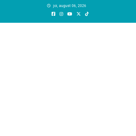
Skip
joi, august 06, 2026
to
content