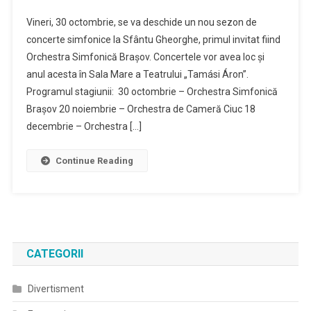
A
Vineri, 30 octombrie, se va deschide un nou sezon de
Început
concerte simfonice la Sfântu Gheorghe, primul invitat fiind
Vânzarea
Orchestra Simfonică Brașov. Concertele vor avea loc și
Abonamentelo
anul acesta în Sala Mare a Teatrului „Tamási Áron”.
Pentru
Stagiunea
Programul stagiunii: 30 octombrie – Orchestra Simfonică
De
Brașov 20 noiembrie – Orchestra de Cameră Ciuc 18
Concerte
decembrie – Orchestra […]
Simfonice
Continue Reading
CATEGORII
Divertisment