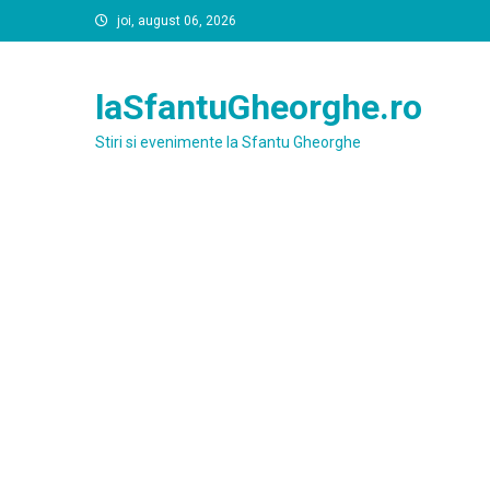
Skip
joi, august 06, 2026
to
content
laSfantuGheorghe.ro
Stiri si evenimente la Sfantu Gheorghe