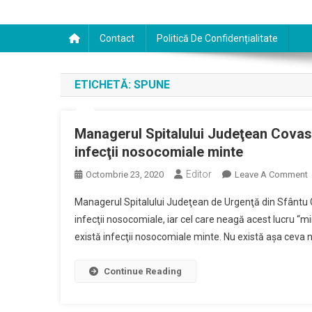
Contact
Politică De Confidențialitate
ETICHETĂ:
SPUNE
Managerul Spitalului Judeţean Covasn
infecţii nosocomiale minte
Editor
Octombrie 23, 2020
Leave A Comment
M
Managerul Spitalului Judeţean de Urgenţă din Sfântu Gh
S
infecţii nosocomiale, iar cel care neagă acest lucru “m
J
există infecţii nosocomiale minte. Nu există aşa ceva nic
C
D
Continue Reading
S