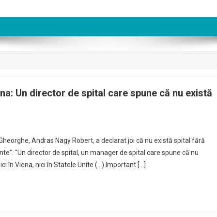
a: Un director de spital care spune că nu există
On
anagerul
eorghe, Andras Nagy Robert, a declarat joi că nu există spital fără
pitalului
inte”. “Un director de spital, un manager de spital care spune că nu
udeţean
i în Viena, nici în Statele Unite (…) Important […]
ovasna:
Un
irector
De
pital