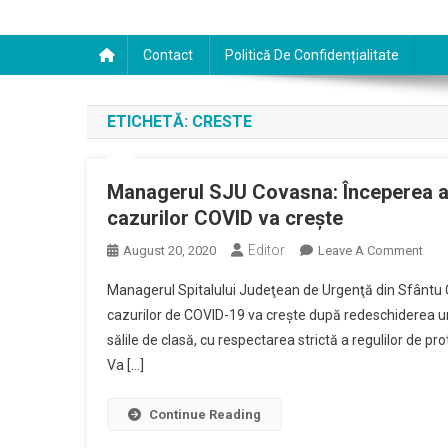
Contact
Politică De Confidențialitate
ETICHETĂ:
CRESTE
Managerul SJU Covasna: Începerea an
cazurilor COVID va creşte
Editor
On
August 20, 2020
Leave A Comment
Man
Managerul Spitalului Judeţean de Urgenţă din Sfântu 
SJU
cazurilor de COVID-19 va creşte după redeschiderea unit
Cov
sălile de clasă, cu respectarea strictă a regulilor de pr
Înce
Va […]
Anul
Şcol
Este
Continue Reading
O