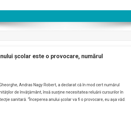
ului şcolar este o provocare, numărul
agerul
Gheorghe, Andras Nagy Robert, a declarat că în mod cert numărul
ăţilor de învăţământ, însă susţine necesitatea reluării cursurilor în
asna:
otecţie sanitară. “Începerea anului şcolar va fi o provocare, eu aşa văd.
perea
ui
ar