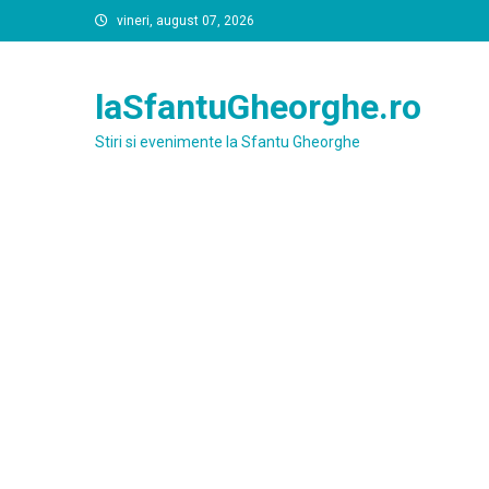
Skip
vineri, august 07, 2026
to
content
laSfantuGheorghe.ro
Stiri si evenimente la Sfantu Gheorghe