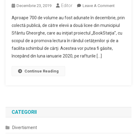
Editor
On
Decembrie 23, 2019
Leave A Comment
Circa
Aproape 700 de volume au fost adunate în decembrie, prin
700
colectă publică, de către elevii a două licee din municipiul
De
Sfântu Gheorghe, care au iniţiat proiectul „BookStaţia”, cu
Volume
scopul de a promova lectura în rândul cetăţenilor şi de a
Adunate
În
facilita schimbul de cărţi. Acestea vor putea fi găsite,
Cadrul
începând din luna ianuarie 2020, pe rafturile […]
Proiectului
‘BookStaţia’,
Continue Reading
Disponibile
Din
Ianuarie
În
Staţiile
De
CATEGORII
Autobuz
Divertisment