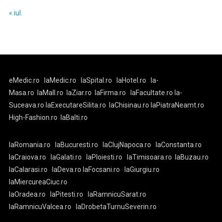
« iul.
eMedic.ro
laMedic.ro
laSpital.ro
laHotel.ro
la-
Masa.ro
laMall.ro
laZiar.ro
laFirma.ro
laFacultate.ro
la-
Suceava.ro
laExecutareSilita.ro
laChisinau.ro
laPiatraNeamt.ro
High-Fashion.ro
laBalti.ro
laRomania.ro
laBucuresti.ro
laClujNapoca.ro
laConstanta.ro
laCraiova.ro
laGalati.ro
laPloiesti.ro
laTimisoara.ro
laBuzau.ro
laCalarasi.ro
laDeva.ro
laFocsani.ro
laGiurgiu.ro
laMiercureaCiuc.ro
laOradea.ro
laPitesti.ro
laRamnicuSarat.ro
laRamnicuValcea.ro
laDrobetaTurnuSeverin.ro