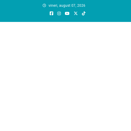
Skip
vineri, august 07, 2026
to
content