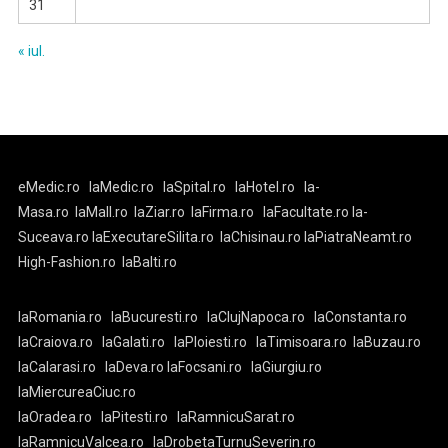
31
« iul.
eMedic.ro
laMedic.ro
laSpital.ro
laHotel.ro
la-
Masa.ro
laMall.ro
laZiar.ro
laFirma.ro
laFacultate.ro
la-
Suceava.ro
laExecutareSilita.ro
laChisinau.ro
laPiatraNeamt.ro
High-Fashion.ro
laBalti.ro
laRomania.ro
laBucuresti.ro
laClujNapoca.ro
laConstanta.ro
laCraiova.ro
laGalati.ro
laPloiesti.ro
laTimisoara.ro
laBuzau.ro
laCalarasi.ro
laDeva.ro
laFocsani.ro
laGiurgiu.ro
laMiercureaCiuc.ro
laOradea.ro
laPitesti.ro
laRamnicuSarat.ro
laRamnicuValcea.ro
laDrobetaTurnuSeverin.ro