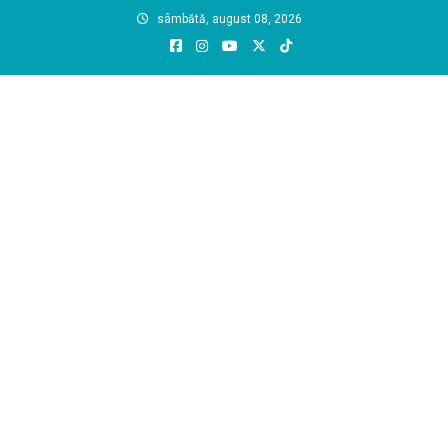
Skip
sâmbătă, august 08, 2026
to
content