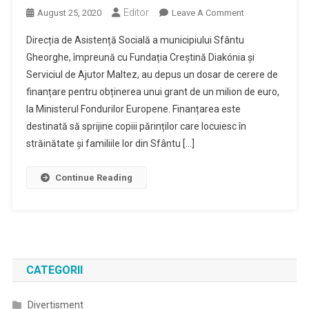
Editor
On
August 25, 2020
Leave A Comment
Licitație
Direcția de Asistență Socială a municipiului Sfântu
În
Gheorghe, împreună cu Fundația Creștină Diakónia și
Valoare
Serviciul de Ajutor Maltez, au depus un dosar de cerere de
De
finanțare pentru obținerea unui grant de un milion de euro,
Un
Milion
la Ministerul Fondurilor Europene. Finanțarea este
De
destinată să sprijine copiii părinților care locuiesc în
Euro,
străinătate și familiile lor din Sfântu […]
Pentru
Ajutorarea
Continue Reading
Copiilor
Nevoiași
Din
Sfântu
Gheorghe
CATEGORII
Divertisment