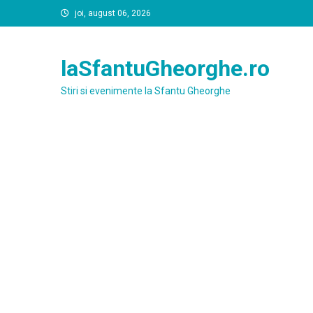
Skip
joi, august 06, 2026
to
content
laSfantuGheorghe.ro
Stiri si evenimente la Sfantu Gheorghe