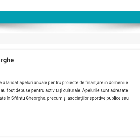
orghe
 a lansat apeluri anuale pentru proiecte de finanţare în domeniile
ie
e au fost depuse pentru activități culturale. Apelurile sunt adresate
trate în Sfântu Gheorghe, precum și asociaţiilor sportive publice sau
ră
u
rghe