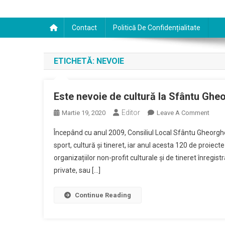
Contact
Politică De Confidențialitate
ETICHETĂ:
NEVOIE
Este nevoie de cultură la Sfântu Ghe
Editor
On
Martie 19, 2020
Leave A Comment
Este
Începând cu anul 2009, Consiliul Local Sfântu Gheorghe
Nevo
sport, cultură și tineret, iar anul acesta 120 de proiect
De
organizațiilor non-profit culturale și de tineret înregis
Cultu
private, sau […]
La
Sfânt
Gheo
Continue Reading