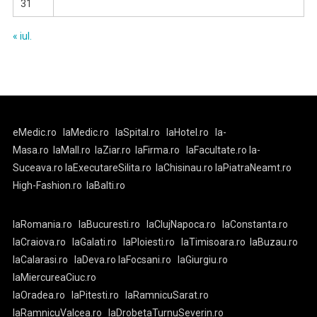
31
« iul.
eMedic.ro
laMedic.ro
laSpital.ro
laHotel.ro
la-
Masa.ro
laMall.ro
laZiar.ro
laFirma.ro
laFacultate.ro
la-
Suceava.ro
laExecutareSilita.ro
laChisinau.ro
laPiatraNeamt.ro
High-Fashion.ro
laBalti.ro
laRomania.ro
laBucuresti.ro
laClujNapoca.ro
laConstanta.ro
laCraiova.ro
laGalati.ro
laPloiesti.ro
laTimisoara.ro
laBuzau.ro
laCalarasi.ro
laDeva.ro
laFocsani.ro
laGiurgiu.ro
laMiercureaCiuc.ro
laOradea.ro
laPitesti.ro
laRamnicuSarat.ro
laRamnicuValcea.ro
laDrobetaTurnuSeverin.ro