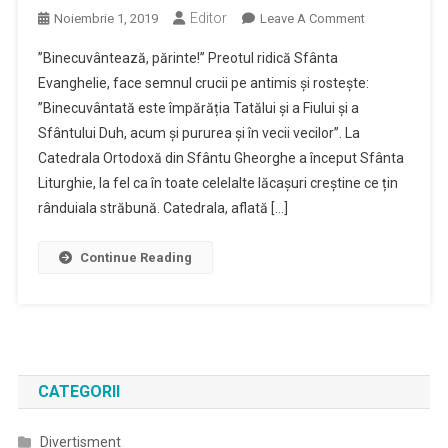
Editor
On
Noiembrie 1, 2019
Leave A Comment
Covasna
”Binecuvântează, părinte!” Preotul ridică Sfânta
–
Evanghelie, face semnul crucii pe antimis și rostește:
Locul
”Binecuvântată este împărăția Tatălui și a Fiului și a
Unde
Sfântului Duh, acum și pururea și în vecii vecilor”. La
Tricolorul
Nu
Catedrala Ortodoxă din Sfântu Gheorghe a început Sfânta
Lipsește
Liturghie, la fel ca în toate celelalte lăcașuri creștine ce țin
Din
rânduiala străbună. Catedrala, aflată […]
Biserici
Și
Continue Reading
Din
Casele
Românilor
CATEGORII
Divertisment