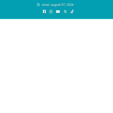
Skip
vineri, august 07, 2026
to
content