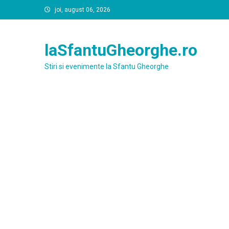
Skip
joi, august 06, 2026
to
content
laSfantuGheorghe.ro
Stiri si evenimente la Sfantu Gheorghe