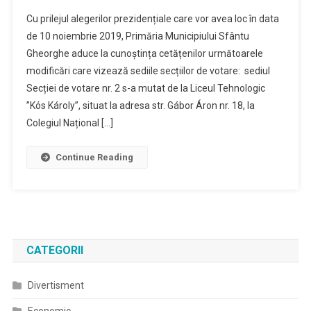
Modificări
Cu prilejul alegerilor prezidențiale care vor avea loc în data
Care
de 10 noiembrie 2019, Primăria Municipiului Sfântu
Vizează
Gheorghe aduce la cunoștința cetățenilor următoarele
Sediile
modificări care vizează sediile secțiilor de votare: sediul
Secțiilor
De
Secției de votare nr. 2 s-a mutat de la Liceul Tehnologic
Votare
”Kós Károly”, situat la adresa str. Gábor Áron nr. 18, la
Colegiul Național […]
Continue Reading
CATEGORII
Divertisment