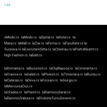
« iul.
eMedic.ro
laMedic.ro
laSpital.ro
laHotel.ro
la-
Masa.ro
laMall.ro
laZiar.ro
laFirma.ro
laFacultate.ro
la-
Suceava.ro
laExecutareSilita.ro
laChisinau.ro
laPiatraNeamt.ro
High-Fashion.ro
laBalti.ro
laRomania.ro
laBucuresti.ro
laClujNapoca.ro
laConstanta.ro
laCraiova.ro
laGalati.ro
laPloiesti.ro
laTimisoara.ro
laBuzau.ro
laCalarasi.ro
laDeva.ro
laFocsani.ro
laGiurgiu.ro
laMiercureaCiuc.ro
laOradea.ro
laPitesti.ro
laRamnicuSarat.ro
laRamnicuValcea.ro
laDrobetaTurnuSeverin.ro