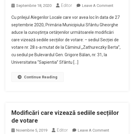
Editor
On
Septembrie 18, 2020
Leave A Comment
Modificări
Cu prilejul Alegerilor Locale care vor avea loc în data de 27
Ale
septembrie 2020, Primăria Municipiului Sfântu Gheorghe
Secţiilor
aduce la cunoștința cetățenilor următoarele modificări
De
care vizează sediile secțiilor de votare: – sediul Secției de
Votare
Din
votare nr. 28 s-a mutat de la Căminul „Zathureczky Berta”,
Sfântu
cu sediul pe Bulevardul Gen. Grigore Bălan, nr. 31, la
Gheorghe
Universitatea “Sapientia” Sfântu […]
Pentru
Alegerile
Continue Reading
Locale
Din
27
Septembrie
Modificări care vizează sediile secțiilor
de votare
Editor
On
Noiembrie 5, 2019
Leave A Comment