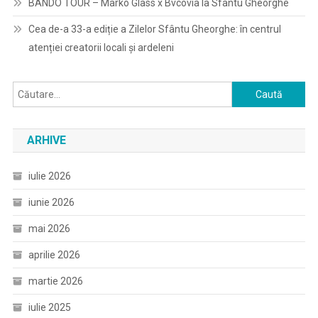
BANDO TOUR – Marko Glass x Bvcovia la Sfantu Gheorghe
Cea de-a 33-a ediție a Zilelor Sfântu Gheorghe: în centrul
atenției creatorii locali și ardeleni
Caută
după:
ARHIVE
iulie 2026
iunie 2026
mai 2026
aprilie 2026
martie 2026
iulie 2025