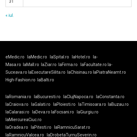
31
« iul.
eMedic.ro
laMedic.ro
laSpital.ro
laHotel.ro
la-
Masa.ro
laMall.ro
laZiar.ro
laFirma.ro
laFacultate.ro
la-
Suceava.ro
laExecutareSilita.ro
laChisinau.ro
laPiatraNeamt.ro
High-Fashion.ro
laBalti.ro
laRomania.ro
laBucuresti.ro
laClujNapoca.ro
laConstanta.ro
laCraiova.ro
laGalati.ro
laPloiesti.ro
laTimisoara.ro
laBuzau.ro
laCalarasi.ro
laDeva.ro
laFocsani.ro
laGiurgiu.ro
laMiercureaCiuc.ro
laOradea.ro
laPitesti.ro
laRamnicuSarat.ro
laRamnicuValcea.ro
laDrobetaTurnuSeverin.ro