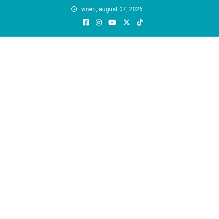
Skip
vineri, august 07, 2026
to
content