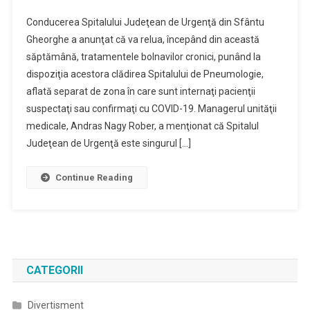
Spitalul
Conducerea Spitalului Judeţean de Urgenţă din Sfântu
Judeţean
Gheorghe a anunţat că va relua, începând din această
Din
săptămână, tratamentele bolnavilor cronici, punând la
Sfântu
dispoziţia acestora clădirea Spitalului de Pneumologie,
Gheorghe
Reia
aflată separat de zona în care sunt internaţi pacienţii
Tratamentele
suspectaţi sau confirmaţi cu COVID-19. Managerul unităţii
Pentru
medicale, Andras Nagy Rober, a menţionat că Spitalul
Bolnavii
Judeţean de Urgenţă este singurul […]
Cronici
Continue Reading
CATEGORII
Divertisment