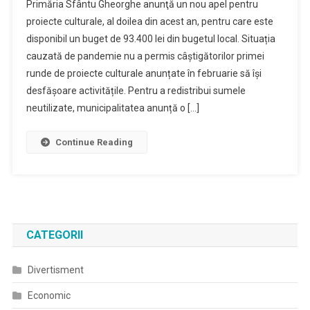
Primăria Sfântu Gheorghe anunţă un nou apel pentru
Nou
proiecte culturale, al doilea din acest an, pentru care este
Apel
disponibil un buget de 93.400 lei din bugetul local. Situația
Pentru
cauzată de pandemie nu a permis câștigătorilor primei
Proiecte
Culturale
runde de proiecte culturale anunțate în februarie să își
desfășoare activitățile. Pentru a redistribui sumele
neutilizate, municipalitatea anunță o […]
Continue Reading
CATEGORII
Divertisment
Economic