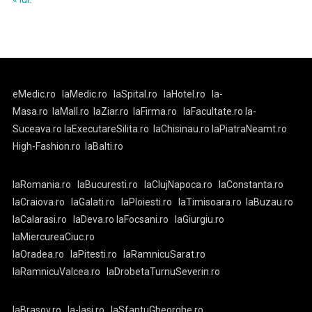
eMedic.ro
laMedic.ro
laSpital.ro
laHotel.ro
la-
Masa.ro
laMall.ro
laZiar.ro
laFirma.ro
laFacultate.ro
la-
Suceava.ro
laExecutareSilita.ro
laChisinau.ro
laPiatraNeamt.ro
High-Fashion.ro
laBalti.ro
laRomania.ro
laBucuresti.ro
laClujNapoca.ro
laConstanta.ro
laCraiova.ro
laGalati.ro
laPloiesti.ro
laTimisoara.ro
laBuzau.ro
laCalarasi.ro
laDeva.ro
laFocsani.ro
laGiurgiu.ro
laMiercureaCiuc.ro
laOradea.ro
laPitesti.ro
laRamnicuSarat.ro
laRamnicuValcea.ro
laDrobetaTurnuSeverin.ro
laBrasov.ro
la-Iasi.ro
laSfantuGheorghe.ro