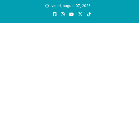
Skip
vineri, august 07, 2026
to
content