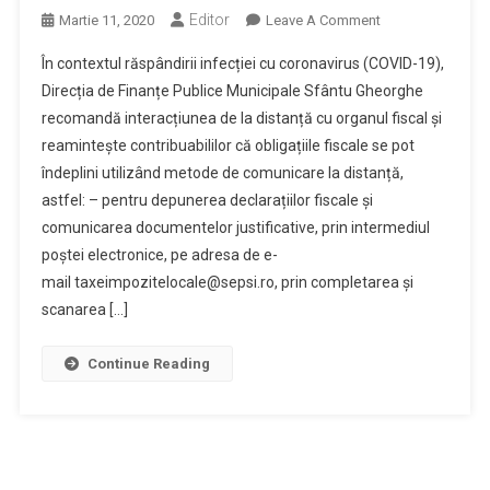
Editor
On
Martie 11, 2020
Leave A Comment
Direcţia
În contextul răspândirii infecției cu coronavirus (COVID-19),
De
Direcția de Finanțe Publice Municipale Sfântu Gheorghe
Finanţe
recomandă interacțiunea de la distanță cu organul fiscal și
Publice
reamintește contribuabililor că obligațiile fiscale se pot
Municipale
Recomandă
îndeplini utilizând metode de comunicare la distanță,
Interacțiunea
astfel: – pentru depunerea declarațiilor fiscale și
De
comunicarea documentelor justificative, prin intermediul
La
poștei electronice, pe adresa de e-
Distanță
mail taxeimpozitelocale@sepsi.ro, prin completarea și
În
scanarea […]
Următoarea
Perioadă
Continue Reading