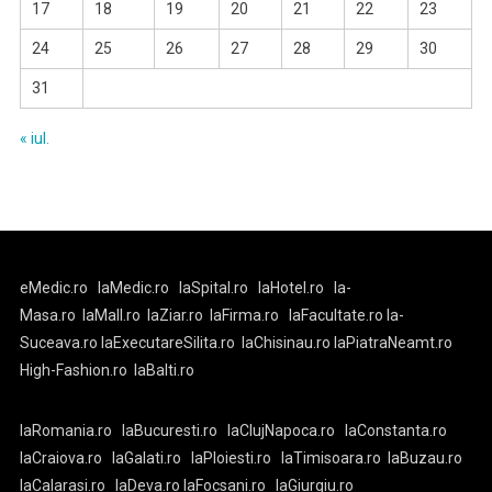
17
18
19
20
21
22
23
24
25
26
27
28
29
30
31
« iul.
eMedic.ro
laMedic.ro
laSpital.ro
laHotel.ro
la-
Masa.ro
laMall.ro
laZiar.ro
laFirma.ro
laFacultate.ro
la-
Suceava.ro
laExecutareSilita.ro
laChisinau.ro
laPiatraNeamt.ro
High-Fashion.ro
laBalti.ro
laRomania.ro
laBucuresti.ro
laClujNapoca.ro
laConstanta.ro
laCraiova.ro
laGalati.ro
laPloiesti.ro
laTimisoara.ro
laBuzau.ro
laCalarasi.ro
laDeva.ro
laFocsani.ro
laGiurgiu.ro