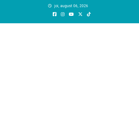
Skip
joi, august 06, 2026
to
content