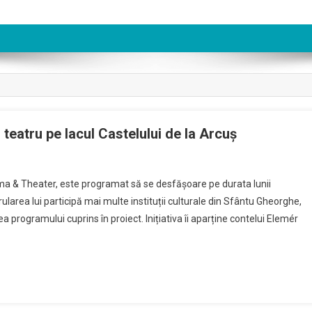
teatru pe lacul Castelului de la Arcuş
n
loating
nema & Theater, este programat să se desfășoare pe durata lunii
inema
larea lui participă mai multe instituții culturale din Sfântu Gheorghe,
&
ea programului cuprins în proiect. Inițiativa îi aparține contelui Elemér
heater:
inema
i
eatru
e
acul