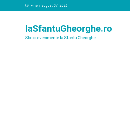
Skip
vineri, august 07, 2026
to
content
laSfantuGheorghe.ro
Stiri si evenimente la Sfantu Gheorghe