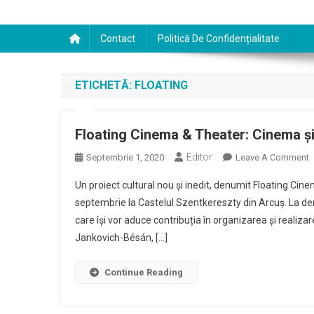
Contact
Politică De Confidențialitate
ETICHETĂ:
FLOATING
Floating Cinema & Theater: Cinema şi 
Editor
O
Septembrie 1, 2020
Leave A Comment
F
Un proiect cultural nou și inedit, denumit Floating Ci
C
septembrie la Castelul Szentkereszty din Arcuş. La deru
care își vor aduce contribuția în organizarea și realizar
T
Jankovich-Bésán, […]
C
Ş
T
Continue Reading
P
L