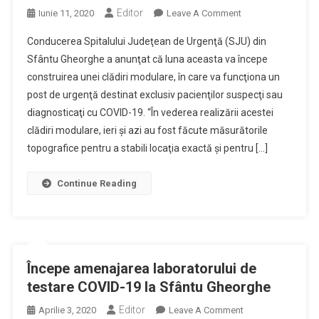
Editor
On
Iunie 11, 2020
Leave A Comment
Spitalul
Conducerea Spitalului Judeţean de Urgenţă (SJU) din
Judeţean
Sfântu Gheorghe a anunţat că luna aceasta va începe
Din
construirea unei clădiri modulare, în care va funcţiona un
Sfântu
post de urgenţă destinat exclusiv pacienţilor suspecţi sau
Gheorghe
Începe
diagnosticaţi cu COVID-19. “În vederea realizării acestei
Construirea
clădiri modulare, ieri şi azi au fost făcute măsurătorile
Unei
topografice pentru a stabili locaţia exactă şi pentru […]
Clădiri
Modulare
Continue Reading
Pentru
Urgenţe
COVID
Începe amenajarea laboratorului de
testare COVID-19 la Sfântu Gheorghe
Editor
On
Aprilie 3, 2020
Leave A Comment