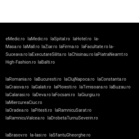
eMedic.ro
laMedic.ro
laSpital.ro
laHotel.ro
la-
Masa.ro
laMall.ro
laZiar.ro
laFirma.ro
laFacultate.ro
la-
Suceava.ro
laExecutareSilita.ro
laChisinau.ro
laPiatraNeamt.ro
High-Fashion.ro
laBalti.ro
laRomania.ro
laBucuresti.ro
laClujNapoca.ro
laConstanta.ro
laCraiova.ro
laGalati.ro
laPloiesti.ro
laTimisoara.ro
laBuzau.ro
laCalarasi.ro
laDeva.ro
laFocsani.ro
laGiurgiu.ro
laMiercureaCiuc.ro
laOradea.ro
laPitesti.ro
laRamnicuSarat.ro
laRamnicuValcea.ro
laDrobetaTurnuSeverin.ro
laBrasov.ro
la-Iasi.ro
laSfantuGheorghe.ro