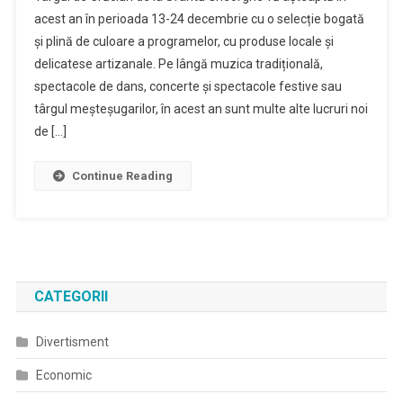
Începe
acest an în perioada 13-24 decembrie cu o selecție bogată
Târgul
și plină de culoare a programelor, cu produse locale și
De
delicatese artizanale. Pe lângă muzica tradițională,
Crăciun
De
spectacole de dans, concerte şi spectacole festive sau
La
târgul meşteşugarilor, în acest an sunt multe alte lucruri noi
Sfântu
de […]
Gheorghe
Continue Reading
CATEGORII
Divertisment
Economic