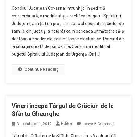
Începe
Consiliul Județean Covasna, întrunit joi în ședință
Amenajarea
extraordinară, a modificat și a rectificat bugetul Spitalului
Laboratorului
Județean, a inițiat un program special dedicat medicilor de
De
familie din județ și a hotărât ca în perioada următoare să-şi
Testare
COVID-
desfăşoare şedinţele prin mijloace electronice. Pornind de
19
la situația creată de pandemie, Consiliul a modificat
La
bugetul Spitalului Județean de Urgență „Dr. […]
Sfântu
Gheorghe
Continue Reading
Vineri începe Târgul de Crăciun de la
Sfântu Gheorghe
Editor
On
Decembrie 11, 2019
Leave A Comment
Vineri
Târgul de Crăciun de la Sfântu Gheorghe vă aşteaptă în