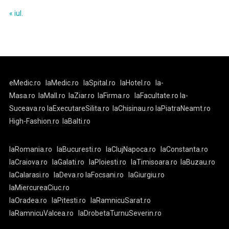
« iul.
eMedic.ro
laMedic.ro
laSpital.ro
laHotel.ro
la-
Masa.ro
laMall.ro
laZiar.ro
laFirma.ro
laFacultate.ro
la-
Suceava.ro
laExecutareSilita.ro
laChisinau.ro
laPiatraNeamt.ro
High-Fashion.ro
laBalti.ro
laRomania.ro
laBucuresti.ro
laClujNapoca.ro
laConstanta.ro
laCraiova.ro
laGalati.ro
laPloiesti.ro
laTimisoara.ro
laBuzau.ro
laCalarasi.ro
laDeva.ro
laFocsani.ro
laGiurgiu.ro
laMiercureaCiuc.ro
laOradea.ro
laPitesti.ro
laRamnicuSarat.ro
laRamnicuValcea.ro
laDrobetaTurnuSeverin.ro