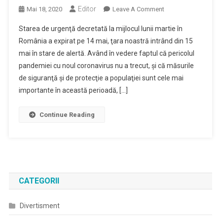
Editor
On
Mai 18, 2020
Leave A Comment
Măsurile
Starea de urgenţă decretată la mijlocul lunii martie în
Adoptate
România a expirat pe 14 mai, ţara noastră intrând din 15
Pe
mai în stare de alertă. Având în vedere faptul că pericolul
Perioada
pandemiei cu noul coronavirus nu a trecut, şi că măsurile
Stării
De
de siguranţă şi de protecţie a populaţiei sunt cele mai
Urgenţă
importante în această perioadă, […]
Se
Prelungesc
Continue Reading
Deocamdată
Şi
În
Starea
De
Alertă
CATEGORII
Divertisment