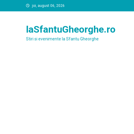
Skip
joi, august 06, 2026
to
content
laSfantuGheorghe.ro
Stiri si evenimente la Sfantu Gheorghe