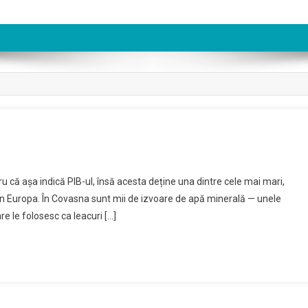
n
vasna
 că așa indică PIB-ul, însă acesta deține una dintre cele mai mari,
n Europa. În Covasna sunt mii de izvoare de apă minerală — unele
râmul
re le folosesc ca leacuri […]
elor
nerale