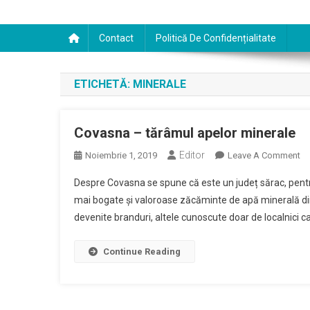
Contact
Politică De Confidențialitate
ETICHETĂ:
MINERALE
Covasna – tărâmul apelor minerale
Editor
O
Noiembrie 1, 2019
Leave A Comment
Co
Despre Covasna se spune că este un județ sărac, pentru
–
mai bogate și valoroase zăcăminte de apă minerală di
Tă
devenite branduri, altele cunoscute doar de localnici ca
Ap
Mi
Continue Reading