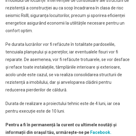
imobilului de locuințe. Intervențiile de consolidare ale structurii de
rezistență a construcției au ca scop încadrarea în clasa de risc
seismic RsIII, siguranța locuitorilor, precum și sporirea eficienței
energetice asigurând economii la utilitățile necesare pentru un
confort optim.
Pe durata lucrărilor vor fi refăcute în totalitate pardoselile,
tencuiala planșeului și a pereților, iar eventualele fisuri vor fi
reparate. De asemenea, vor fi refăcute trotuarele, se vor desface
și reface toate instalațiile, tâmplăriile interioare și exterioare,
acolo unde este cazul, se va realiza consolidarea structurii de
rezistență a imobilului, dar și anveloparea clădirii pentru
reducerea pierderilor de căldură.
Durata de realizare a proiectului tehnic este de 4 luni, iar cea
pentru execuție este de 10 luni.
Pentru a fi în permanență la curent cu ultimele noutăți și
informații din orașul tău, urmărește-ne pe
Facebook.