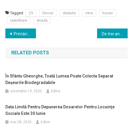
Tagged
25
blocul
dealului
intra
lucrari
reabilitare
strada
Navigare
Primăria Sfântu Gheorghe organizează o nouă licitaţie pentru locurile de parcare rezidenţiale
De trei ani, elevii din Sfântu Gheorghe fac sport gratuit
în
RELATED POSTS
articole
În Sfântu Gheorghe, Toată Lumea Poate Colecta Separat
Deșeurile Biodegradabile
octombrie 19, 2020
Editor
Data Limită Pentru Depunerea Dosarelor Pentru Locuinţe
Sociale Este 30 Iunie
mai 28, 2020
Editor