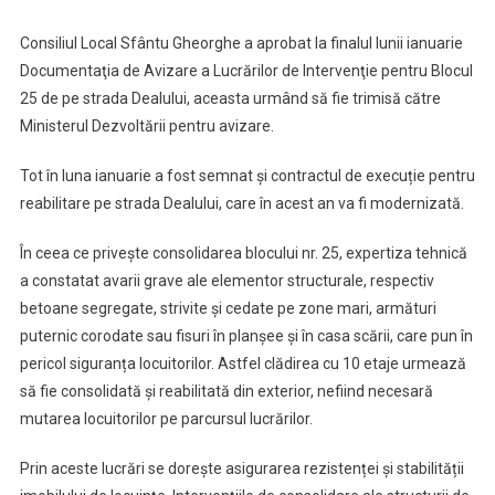
25
Consiliul Local Sfântu Gheorghe a aprobat la finalul lunii ianuarie
Şi
Documentaţia de Avizare a Lucrărilor de Intervenţie pentru Blocul
Strada
25 de pe strada Dealului, aceasta urmând să fie trimisă către
Dealului
Intră
Ministerul Dezvoltării pentru avizare.
În
Lucrări
Tot în luna ianuarie a fost semnat şi contractul de execuție pentru
De
reabilitare pe strada Dealului, care în acest an va fi modernizată.
Reabilitare
În ceea ce privește consolidarea blocului nr. 25, expertiza tehnică
a constatat avarii grave ale elementor structurale, respectiv
betoane segregate, strivite și cedate pe zone mari, armături
puternic corodate sau fisuri în planşee şi în casa scării, care pun în
pericol siguranța locuitorilor. Astfel clădirea cu 10 etaje urmează
să fie consolidată și reabilitată din exterior, nefiind necesară
mutarea locuitorilor pe parcursul lucrărilor.
Prin aceste lucrări se dorește asigurarea rezistenței și stabilității