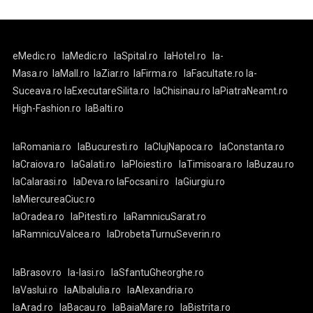
eMedic.ro
laMedic.ro
laSpital.ro
laHotel.ro
la-
Masa.ro
laMall.ro
laZiar.ro
laFirma.ro
laFacultate.ro
la-
Suceava.ro
laExecutareSilita.ro
laChisinau.ro
laPiatraNeamt.ro
High-Fashion.ro
laBalti.ro
laRomania.ro
laBucuresti.ro
laClujNapoca.ro
laConstanta.ro
laCraiova.ro
laGalati.ro
laPloiesti.ro
laTimisoara.ro
laBuzau.ro
laCalarasi.ro
laDeva.ro
laFocsani.ro
laGiurgiu.ro
laMiercureaCiuc.ro
laOradea.ro
laPitesti.ro
laRamnicuSarat.ro
laRamnicuValcea.ro
laDrobetaTurnuSeverin.ro
laBrasov.ro
la-Iasi.ro
laSfantuGheorghe.ro
laVaslui.ro
laAlbaIulia.ro
laAlexandria.ro
laArad.ro
laBacau.ro
laBaiaMare.ro
laBistrita.ro