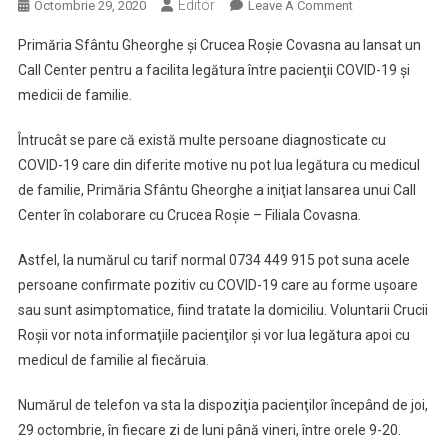
Editor
On
Octombrie 29, 2020
Leave A Comment
Call
Primăria Sfântu Gheorghe şi Crucea Roşie Covasna au lansat un
Center
Call Center pentru a facilita legătura între pacienţii COVID-19 şi
Pentru
medicii de familie.
Bolnavii
COVID-
Întrucât se pare că există multe persoane diagnosticate cu
19
COVID-19 care din diferite motive nu pot lua legătura cu medicul
Care
Nu
de familie, Primăria Sfântu Gheorghe a iniţiat lansarea unui Call
Pot
Center în colaborare cu Crucea Roşie – Filiala Covasna.
Lua
Legătura
Astfel, la numărul cu tarif normal 0734 449 915 pot suna acele
Cu
persoane confirmate pozitiv cu COVID-19 care au forme uşoare
Medicul
sau sunt asimptomatice, fiind tratate la domiciliu. Voluntarii Crucii
De
Roşii vor nota informaţiile pacienţilor şi vor lua legătura apoi cu
Familie
medicul de familie al fiecăruia.
Numărul de telefon va sta la dispoziţia pacienţilor începând de joi,
29 octombrie, în fiecare zi de luni până vineri, între orele 9-20.