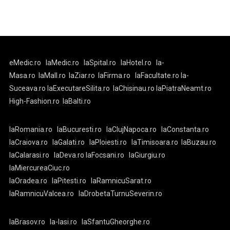
eMedic.ro
laMedic.ro
laSpital.ro
laHotel.ro
la-
Masa.ro
laMall.ro
laZiar.ro
laFirma.ro
laFacultate.ro
la-
Suceava.ro
laExecutareSilita.ro
laChisinau.ro
laPiatraNeamt.ro
High-Fashion.ro
laBalti.ro
laRomania.ro
laBucuresti.ro
laClujNapoca.ro
laConstanta.ro
laCraiova.ro
laGalati.ro
laPloiesti.ro
laTimisoara.ro
laBuzau.ro
laCalarasi.ro
laDeva.ro
laFocsani.ro
laGiurgiu.ro
laMiercureaCiuc.ro
laOradea.ro
laPitesti.ro
laRamnicuSarat.ro
laRamnicuValcea.ro
laDrobetaTurnuSeverin.ro
laBrasov.ro
la-Iasi.ro
laSfantuGheorghe.ro