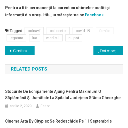
Pentru a fi în permanență la curent cu ultimele noutăți și
informații din orașul tău, urmărește-ne pe
Facebook.
Tagged
bolnavii
call center
covid-19
familie
legatura
lua
medicul
nu pot
Navigare
Cimitirul comun va fi deschis inclusiv în weekendul de 1 noiembrie
„ Doi morți vii” – spectacol difuzat în premieră de TAM prin LIVE streaming pe vStage.ro
în
RELATED POSTS
articole
Stocurile De Echipamente Ajung Pentru Maximum O
Săptămână Şi Jumătate La Spitalul Judeţean Sfântu Gheorghe
aprilie 2, 2020
Editor
Cinema Arta By Cityplex Se Redeschide Pe 11 Septembrie