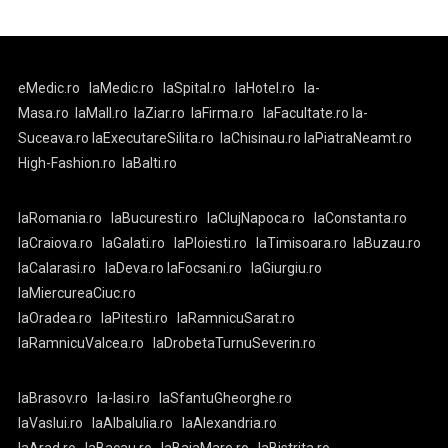
eMedic.ro
laMedic.ro
laSpital.ro
laHotel.ro
la-
Masa.ro
laMall.ro
laZiar.ro
laFirma.ro
laFacultate.ro
la-
Suceava.ro
laExecutareSilita.ro
laChisinau.ro
laPiatraNeamt.ro
High-Fashion.ro
laBalti.ro
laRomania.ro
laBucuresti.ro
laClujNapoca.ro
laConstanta.ro
laCraiova.ro
laGalati.ro
laPloiesti.ro
laTimisoara.ro
laBuzau.ro
laCalarasi.ro
laDeva.ro
laFocsani.ro
laGiurgiu.ro
laMiercureaCiuc.ro
laOradea.ro
laPitesti.ro
laRamnicuSarat.ro
laRamnicuValcea.ro
laDrobetaTurnuSeverin.ro
laBrasov.ro
la-Iasi.ro
laSfantuGheorghe.ro
laVaslui.ro
laAlbaIulia.ro
laAlexandria.ro