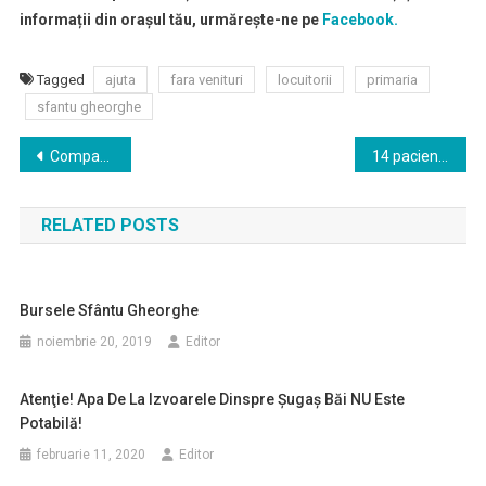
informații din orașul tău, urmărește-ne pe
Facebook.
Tagged
ajuta
fara venituri
locuitorii
primaria
sfantu gheorghe
Navigare
Compania de salubritate TEGA nu va emite facturi pe perioada stării de urgenţă
14 pacienţi cu COVID-19, internaţi în prezent la Spitalul Judeţean; un pacient, externat
în
RELATED POSTS
articole
Bursele Sfântu Gheorghe
noiembrie 20, 2019
Editor
Atenţie! Apa De La Izvoarele Dinspre Şugaş Băi NU Este
Potabilă!
februarie 11, 2020
Editor