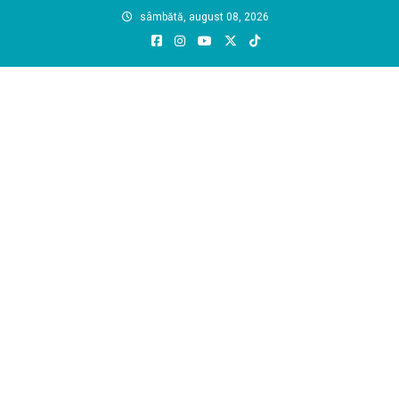
Skip
sâmbătă, august 08, 2026
to
content