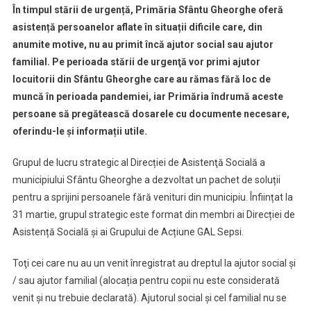
În timpul stării de urgență, Primăria Sfântu Gheorghe oferă
Sfântu
asistență persoanelor aflate în situații dificile care, din
Gheorghe
anumite motive, nu au primit încă ajutor social sau ajutor
Ajută
familial. Pe perioada stării de urgenţă vor primi ajutor
Locuitorii
Fără
locuitorii din Sfântu Gheorghe care au rămas fără loc de
Venituri
muncă în perioada pandemiei, iar Primăria îndrumă aceste
persoane să pregătească dosarele cu documente necesare,
oferindu-le şi informații utile.
Grupul de lucru strategic al Direcției de Asistenţă Socială a
municipiului Sfântu Gheorghe a dezvoltat un pachet de soluții
pentru a sprijini persoanele fără venituri din municipiu. Înființat la
31 martie, grupul strategic este format din membri ai Direcției de
Asistență Socială și ai Grupului de Acțiune GAL Sepsi.
Toţi cei care nu au un venit înregistrat au dreptul la ajutor social şi
/ sau ajutor familial (alocația pentru copii nu este considerată
venit și nu trebuie declarată). Ajutorul social şi cel familial nu se