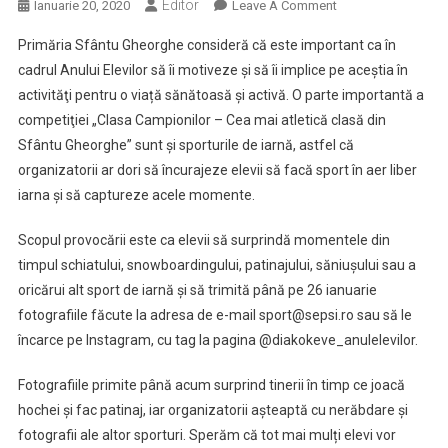
Editor
On
Ianuarie 20, 2020
Leave A Comment
Provocare
Primăria Sfântu Gheorghe consideră că este important ca în
De
cadrul Anului Elevilor să îi motiveze şi să îi implice pe aceştia în
Iarnă!
activităţi pentru o viață sănătoasă și activă. O parte importantă a
Haideți
competiţiei „Clasa Campionilor – Cea mai atletică clasă din
Să
Facem
Sfântu Gheorghe” sunt şi sporturile de iarnă, astfel că
Mişcare
organizatorii ar dori să încurajeze elevii să facă sport în aer liber
Și
iarna și să captureze acele momente.
Să
Surprindem
Scopul provocării este ca elevii să surprindă momentele din
Momentul
timpul schiatului, snowboardingului, patinajului, săniușului sau a
oricărui alt sport de iarnă și să trimită până pe 26 ianuarie
fotografiile făcute la adresa de e-mail sport@sepsi.ro sau să le
încarce pe Instagram, cu tag la pagina @diakokeve_anulelevilor.
Fotografiile primite până acum surprind tinerii în timp ce joacă
hochei și fac patinaj, iar organizatorii așteaptă cu nerăbdare şi
fotografii ale altor sporturi. Sperăm că tot mai mulți elevi vor