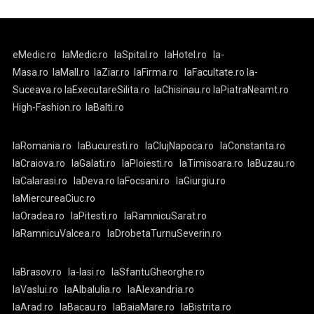
eMedic.ro
laMedic.ro
laSpital.ro
laHotel.ro
la-
Masa.ro
laMall.ro
laZiar.ro
laFirma.ro
laFacultate.ro
la-
Suceava.ro
laExecutareSilita.ro
laChisinau.ro
laPiatraNeamt.ro
High-Fashion.ro
laBalti.ro
laRomania.ro
laBucuresti.ro
laClujNapoca.ro
laConstanta.ro
laCraiova.ro
laGalati.ro
laPloiesti.ro
laTimisoara.ro
laBuzau.ro
laCalarasi.ro
laDeva.ro
laFocsani.ro
laGiurgiu.ro
laMiercureaCiuc.ro
laOradea.ro
laPitesti.ro
laRamnicuSarat.ro
laRamnicuValcea.ro
laDrobetaTurnuSeverin.ro
laBrasov.ro
la-Iasi.ro
laSfantuGheorghe.ro
laVaslui.ro
laAlbaIulia.ro
laAlexandria.ro
laArad.ro
laBacau.ro
laBaiaMare.ro
laBistrita.ro