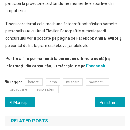
participa la provocare, arătându-ne momentele sportive din
timpul iernii.
Tinerii care trimit cele mai bune fotografii pot câștiga borsete
personalizate cu Anul Elevilor. Fotografiile și câștigătorii
concursului vor fi postate pe pagina de Facebook
Anul Elevilor
și
pe contul de Instagram diakokeve_anulelevilor.
Pentru a fi în permanență la curent cu ultimele noutăți și
informații din orașul tău, urmărește-ne pe
Facebook.
Tagged
haideti
iarna
miscare
momentul
provocare
surprindem
Navigare
Municipiul Sfântu Gheorghe va avea în acest an cel mai mare buget din ultimii 30 de ani.
Primăria Sfântu Gheorghe acordă şi în acest an burse pentru studenții din anii terminali
în
RELATED POSTS
articole