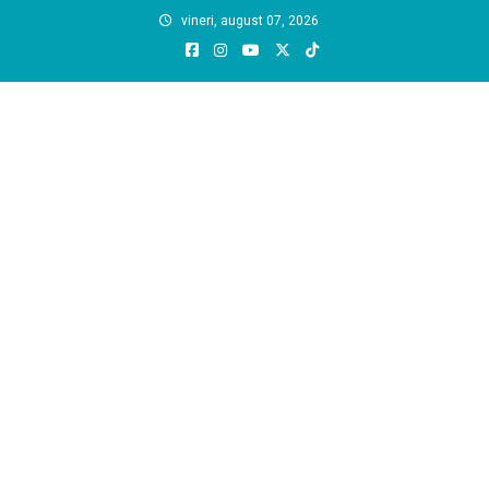
Skip
vineri, august 07, 2026
to
content