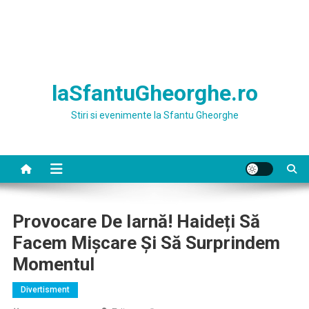
laSfantuGheorghe.ro
Stiri si evenimente la Sfantu Gheorghe
Provocare De Iarnă! Haideți Să
Facem Mişcare Și Să Surprindem
Momentul
Divertisment