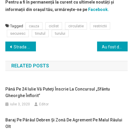
Pentru a fi în permanență la curent cu ultimele noutăți și
informații din orașul tău, urmărește-ne pe
Facebook.
Tagged
cauza
ciclist
circulatie
restrictii
secuiesc
tinutul
turului
Navigare
Strada Puskás Tivadar, secţiunea dintre strada Oltului și strada 1 Decembrie 1918, va fi pregătită pentru asfaltare în această săptămână
Au fost desemnate cele mai frumoase zone verzi rezidenţiale şi din faţa porţii, dar şi cele mai frumoase balcoane din Sfântu Gheorghe
în
RELATED POSTS
articole
Până Pe 24 Iulie Vă Puteţi Înscrie La Concursul „Sfântu
Gheorghe Înflorit”
iulie 3, 2020
Editor
Baraj Pe Pârâul Debren Și Zonă De Agrement Pe Malul Râului
Olt