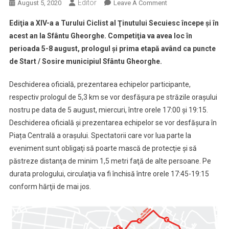
Editor
On
August 5, 2020
Leave A Comment
Restricţii
Ediţia a XIV-a a Turului Ciclist al Ţinutului Secuiesc începe şi în
De
acest an la Sfântu Gheorghe. Competiţia va avea loc în
Circulaţie
perioada 5-8 august, prologul şi prima etapă având ca puncte
Din
de Start / Sosire municipiul Sfântu Gheorghe.
Cauza
Turului
Deschiderea oficială, prezentarea echipelor participante,
Ciclist
Al
respectiv prologul de 5,3 km se vor desfășura pe străzile orașului
Ţinutului
nostru pe data de 5 august, miercuri, între orele 17:00 și 19:15.
Secuiesc
Deschiderea oficială și prezentarea echipelor se vor desfășura în
Piața Centrală a orașului. Spectatorii care vor lua parte la
eveniment sunt obligaţi să poarte mască de protecţie şi să
păstreze distanţa de minim 1,5 metri faţă de alte persoane. Pe
durata prologului, circulaţia va fi închisă între orele 17:45-19:15
conform hărţii de mai jos.