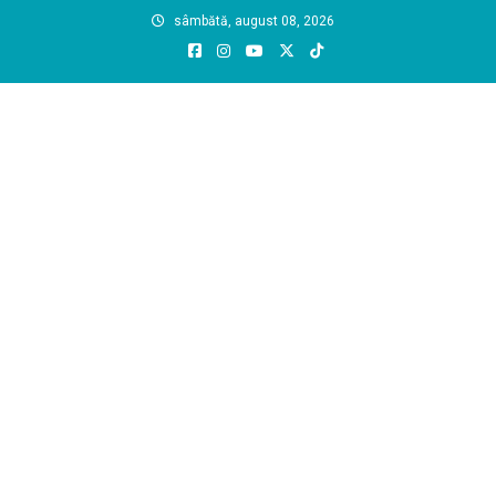
Skip
sâmbătă, august 08, 2026
to
content