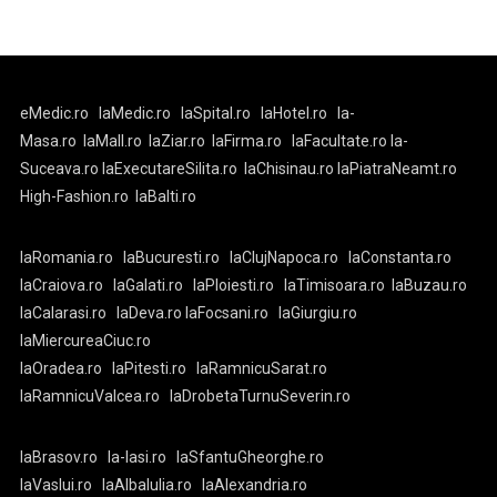
eMedic.ro
laMedic.ro
laSpital.ro
laHotel.ro
la-
Masa.ro
laMall.ro
laZiar.ro
laFirma.ro
laFacultate.ro
la-
Suceava.ro
laExecutareSilita.ro
laChisinau.ro
laPiatraNeamt.ro
High-Fashion.ro
laBalti.ro
laRomania.ro
laBucuresti.ro
laClujNapoca.ro
laConstanta.ro
laCraiova.ro
laGalati.ro
laPloiesti.ro
laTimisoara.ro
laBuzau.ro
laCalarasi.ro
laDeva.ro
laFocsani.ro
laGiurgiu.ro
laMiercureaCiuc.ro
laOradea.ro
laPitesti.ro
laRamnicuSarat.ro
laRamnicuValcea.ro
laDrobetaTurnuSeverin.ro
laBrasov.ro
la-Iasi.ro
laSfantuGheorghe.ro
laVaslui.ro
laAlbaIulia.ro
laAlexandria.ro