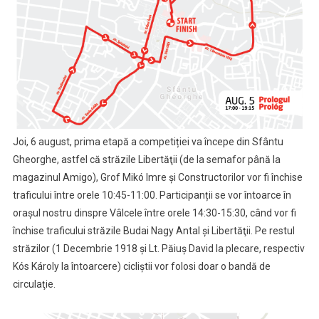
Joi, 6 august, prima etapă a competiției va începe din Sfântu
Gheorghe, astfel că străzile Libertăţii (de la semafor până la
magazinul Amigo), Grof Mikó Imre şi Constructorilor vor fi închise
traficului între orele 10:45-11:00. Participanții se vor întoarce în
orașul nostru dinspre Vâlcele între orele 14:30-15:30, când vor fi
închise traficului străzile Budai Nagy Antal şi Libertăţii. Pe restul
străzilor (1 Decembrie 1918 şi Lt. Păiuş David la plecare, respectiv
Kós Károly la întoarcere) cicliştii vor folosi doar o bandă de
circulaţie.