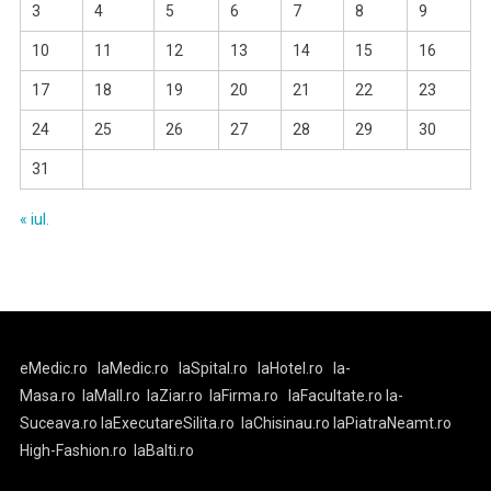
3
4
5
6
7
8
9
10
11
12
13
14
15
16
17
18
19
20
21
22
23
24
25
26
27
28
29
30
31
« iul.
eMedic.ro
laMedic.ro
laSpital.ro
laHotel.ro
la-
Masa.ro
laMall.ro
laZiar.ro
laFirma.ro
laFacultate.ro
la-
Suceava.ro
laExecutareSilita.ro
laChisinau.ro
laPiatraNeamt.ro
High-Fashion.ro
laBalti.ro