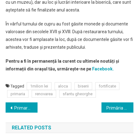
cu un muzeu), dar au loc şi lucrări interioare la biserică, care sunt
așteptate să fie finalizate anul acesta.
În vârful turnului de cupru au fost găsite monede şi documente
valoroase din secolele XVII și XVIII. După restaurarea turnului,
acestea vor fi amplasate la loc, după ce documentele găsite vor fi
arhivate, traduse și prezentate publicului.
Pentru a fi în permanență la curent cu ultimele noutăți și
informații din orașul tău, urmărește-ne pe
Facebook.
Tagged
1milion lei
aloca
biserii
fortificate
primaria
renovarea
sfantu gheorghe
Navigare
Primarul Antal Árpád, apel la respectarea recomandărilor făcute de autorităţi
Primăria Sfântu Gheorghe suspendă evaluarea cererilor de proiecte pe toată durata stării de urgență
în
RELATED POSTS
articole