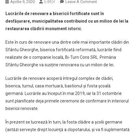
Editor
On
Aprilie 9, 2020
Leave A Comment
Primăria
Lucrările de renovare a bisericii fortificate sunt în
Sfântu
desfășurare, municipalitatea contribuind cu un milion de lei la
Gheorghe
restaurarea clădirii monument istoric.
Alocă
1
Este în curs de renovare una dintre cele mai importante clădiri din
Milion
Sfântu Gheorghe, biserica fortificată reformată, lucrările fiind
De
Lei
realizate de o companie locală, Bi-Turn Cons SRL. Primăria
Pentru
Sfântu Gheorghe va susține renovarea cu un milion de lei.
Renovarea
Bisericii
Lucrările de renovare acoperă întregul complex de clădiri,
Fortificate
biserica, turnul, casa mortuară, bastionul și fosta școală
germană. Lucrările au început în mai 2019, iar la 31 octombrie
sunt planificate deja primele ceremonii de confirmare în interiorul
bisericii renovate.
În prezent se lucrează în turn, la fosta clădire a școlii germane
(astăzi servește drept locuinţă a clopotarului, şi va fi suplimentată