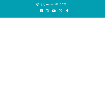
Skip
joi, august 06, 2026
to
content