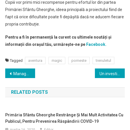
Copiii vor primi mici recompense pentru efortul lor din partea
Primăriei Sfântu Gheorghe, ideea principală a proiectului fiind de
fapt că orice dificultate poate fi depăşită dacă ne aducem fiecare
propria contribuție.
Pentru a fi în permanență la curent cu ultimele noutăți și
informații din orașul tău, urmărește-ne pe
Facebook.
Tagged
aventura
magic
porneste
trenuletul
Navigare
Managerul Spitalului Judeţean Covasna recunoaște că mulţi oameni cu boli grave nu vin la spital de teama COVID
Un investitor german a ales Parcul Industrial de la Câmpul Frumos pentru afacerile din România
în
RELATED POSTS
articole
Primăria Sfântu Gheorghe Restrânge Şi Mai Mult Activitatea Cu
Publicul, Pentru Prevenirea Răspândirii COVID-19
martie 16, 2020
Editor