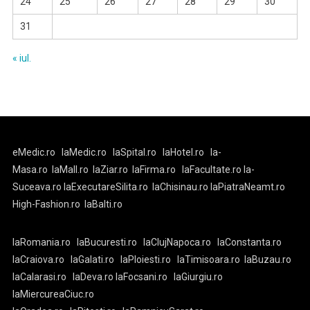
24
25
26
27
28
29
30
31
« iul.
eMedic.ro
laMedic.ro
laSpital.ro
laHotel.ro
la-
Masa.ro
laMall.ro
laZiar.ro
laFirma.ro
laFacultate.ro
la-
Suceava.ro
laExecutareSilita.ro
laChisinau.ro
laPiatraNeamt.ro
High-Fashion.ro
laBalti.ro
laRomania.ro
laBucuresti.ro
laClujNapoca.ro
laConstanta.ro
laCraiova.ro
laGalati.ro
laPloiesti.ro
laTimisoara.ro
laBuzau.ro
laCalarasi.ro
laDeva.ro
laFocsani.ro
laGiurgiu.ro
laMiercureaCiuc.ro