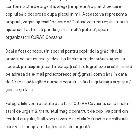
conform stării de urgență, alegeți împreună o piatră pe care
copilul să o decoreze după placul inimii. Aceasta va reprezenta
propriul „vagon special“ pe care să îl atașeze trenulețului magic,
ajutându-l astfel să prindă și mai multă putere”, spun
organizatorii CJRAE Covasna.
Deşi a fost conceput în special pentru copiii de la grădinițe, la
proiect se pot înscrie şi elevi. La finalizarea decorării vagonului
special, participanții sunt încurajați să îl fotografieze și să îl trimită
pe adresa de e-mail proiectprescolari@gmail.com până în data
de 17 mai, adăugând numele copilului, vârsta, grădinița și grupa /
şcoala şi clasa.
Fotografiile vor fi postate pe site-ul CJRAE Covasna, iar la finalul
stării de urgență, trenulețul magic construit de copii va porni din
centrul orașului, însă vom reveni cu detalii în funcţie de măsurile
care vor fi adoptate după starea de urgenţă.