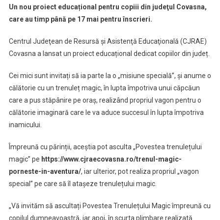
Un nou proiect educațional pentru copiii din judeţul Covasna,
Magic
care au timp până pe 17 mai pentru înscrieri.
Pornește
În
Centrul Judeţean de Resursă şi Asistenţă Educaţională (CJRAE)
Aventură
Covasna a lansat un proiect educațional dedicat copiilor din județ.
Cei mici sunt invitați să ia parte la o „misiune specială”, și anume o
călătorie cu un trenuleț magic, în lupta împotriva unui căpcăun
care a pus stăpânire pe oraș, realizând propriul vagon pentru o
călătorie imaginară care le va aduce succesul în lupta împotriva
inamicului.
Împreună cu părinții, aceștia pot asculta „Povestea trenulețului
magic” pe
https://www.cjraecovasna.ro/trenul-magic-
porneste-in-aventura/
, iar ulterior, pot realiza propriul „vagon
special” pe care să îl atașeze trenulețului magic.
„Vă invităm să ascultați Povestea Trenulețului Magic împreună cu
copilul dumneavoastră, iar apoi, în scurta plimbare realizată